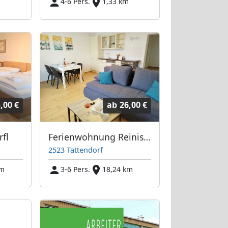
m
4-6 Pers.
1,33 km
,00 €
ab
26,00 €
fl
Ferienwohnung Reinisch
2523 Tattendorf
km
3-6 Pers.
18,24 km