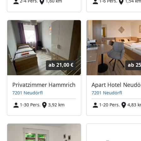
2-4 Pers.
1,60 km
1-6 Pers.
1,54 k
ab
21,00 €
ab
25
Privatzimmer Hammrich
Apart Hotel Neudör
7201 Neudörfl
7201 Neudörfl
1-30 Pers.
3,92 km
1-20 Pers.
4,83 