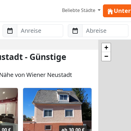
Unter
Beliebte Städte
Anreise
Abreise
+
tadt - Günstige
−
Nähe von Wiener Neustadt
,00 €
ab
30,00 €