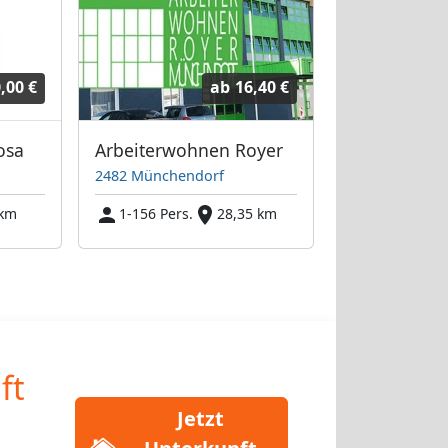
,00 €
ab
16,40 €
osa
Arbeiterwohnen Royer
2482 Münchendorf
 km
1-156 Pers.
28,35 km
ft
Jetzt