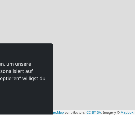
ten, um unsere
onalisiert auf
ptieren“ willigst du
Leaflet
|
Map data ©
OpenStreetMap
contributors,
CC-BY-SA
, Imagery ©
Mapbox