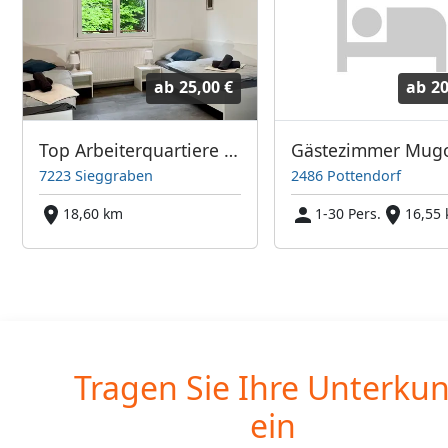
ab
25,00 €
ab
20
Top Arbeiterquartiere inkl. Terrassennutzung (28 Betten)
Gästezimmer Mug
7223 Sieggraben
2486 Pottendorf
18,60 km
1-30 Pers.
16,55
Tragen Sie Ihre Unterkun
ein