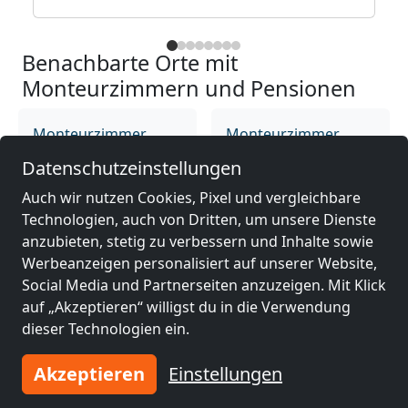
Benachbarte Orte mit
Monteurzimmern und Pensionen
Monteurzimmer
Monteurzimmer
nähe
nähe
Datenschutzeinstellungen
Kolberg
(7 km)
Gryfice
(40 km)
Auch wir nutzen Cookies, Pixel und vergleichbare
Technologien, auch von Dritten, um unsere Dienste
anzubieten, stetig zu verbessern und Inhalte sowie
Monteurzimmer
Monteurzimmer
Werbeanzeigen personalisiert auf unserer Website,
nähe
nähe
Social Media und Partnerseiten anzuzeigen. Mit Klick
Świdwin
(47 km)
Białogard
(50 km)
auf „Akzeptieren“ willigst du in die Verwendung
dieser Technologien ein.
Monteurzimmer
Akzeptieren
Einstellungen
nähe
Nowogard
(63 km)