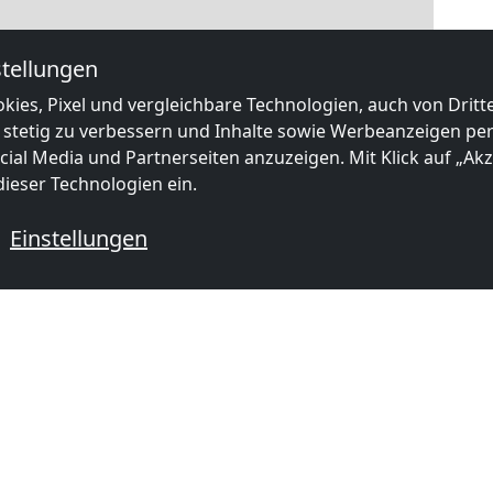
tellungen
|
Map data ©
OpenStreetMap
contributors,
CC-BY-SA
, Imagery ©
Mapbox
kies, Pixel und vergleichbare Technologien, auch von Drit
Monteurzimmer in der Nähe von 
 stetig zu verbessern und Inhalte sowie Werbeanzeigen pers
ial Media und Partnerseiten anzuzeigen. Mit Klick auf „Akze
ieser Technologien ein.
Einstellungen
ab
18,00 €
ab
18,00
Wohnungen in Wuppertal zentral Einzelzimmer/Doppelzimmer
77 Wuppertal
45884 Gelsenkirchen