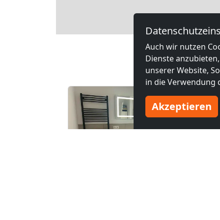
Datenschutzeins
Leaflet
Auch wir nutzen Coo
Andere 
Dienste anzubieten,
unserer Website, Soc
in die Verwendung d
Akzeptieren
ab
18,00 €
ab
17,50 €
Gemütliche 1 bis 3-Zimmer-Wohnungen in Essen Stadtmitte
Monteurzimmer Oberhausen
46047 Oberhausen
422