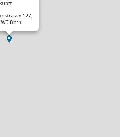
kunft
lmstrasse 127,
 Wülfrath