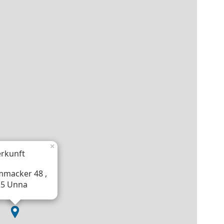
×
rkunft
macker 48 ,
25 Unna