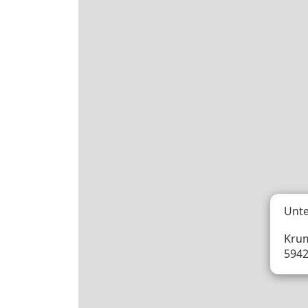
Unte
Krum
594