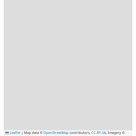
Leaflet
|
Map data ©
OpenStreetMap
contributors,
CC-BY-SA
, Imagery ©