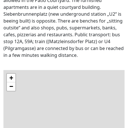
allowed in the Patio Courtyard. The furnished
apartments are in a quiet courtyard building.
Siebenbrunnenplatz (new underground station „U2“ is
beeing built) is opposite. There are benches for „sitting
outsite“ and also shops, pubs, supermarkets, banks,
cafes, pizzerias and restaurants. Public transport: bus
stop 12A, 59A; train ((Matzleinsdorfer Platz) or U4
(Pilgramgasse) are connected by bus or can be reached
in a few minutes walking distance.
+
−