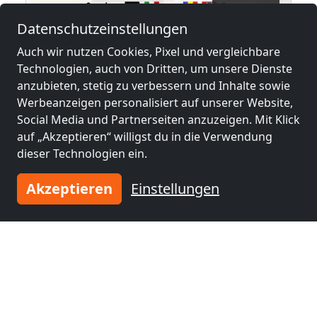
ab
10,00 €
Datenschutzeinstellungen
straße 16
90+ Monteurzimmer in Wien, Einzelbetten, Parkplätze, WIFI, Küchen
Auch wir nutzen Cookies, Pixel und vergleichbare
Technologien, auch von Dritten, um unsere Dienste
1030 Wien
anzubieten, stetig zu verbessern und Inhalte sowie
3,9 km
Werbeanzeigen personalisiert auf unserer Website,
Social Media und Partnerseiten anzuzeigen. Mit Klick
auf „Akzeptieren“ willigst du in die Verwendung
dieser Technologien ein.
Benachbarte Orte mit
Monteurzimmern und Pensionen
Akzeptieren
Einstellungen
Monteurzimmer
Monteurzimmer
nähe
nähe
Wien
(3 km)
Brunn am Gebirge
(10 km)
Monteurzimmer
Monteurzimmer