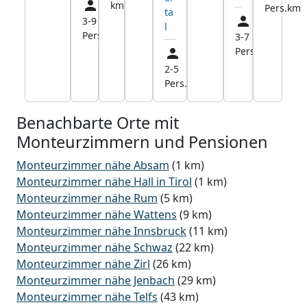
km
Pers.
km
ta
3-9
0,0
l
Pers.
km
3-7
36,7
Pers.
km
2-5
33,4
Pers.
km
Benachbarte Orte mit
Monteurzimmern und Pensionen
Monteurzimmer nähe Absam
(1 km)
Monteurzimmer nähe Hall in Tirol
(1 km)
Monteurzimmer nähe Rum
(5 km)
Monteurzimmer nähe Wattens
(9 km)
Monteurzimmer nähe Innsbruck
(11 km)
Monteurzimmer nähe Schwaz
(22 km)
Monteurzimmer nähe Zirl
(26 km)
Monteurzimmer nähe Jenbach
(29 km)
Monteurzimmer nähe Telfs
(43 km)