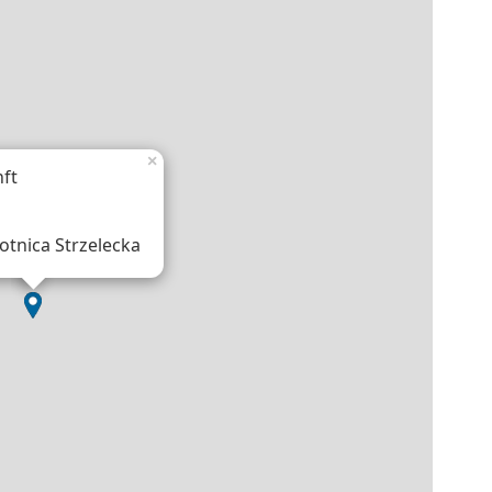
×
ft
otnica Strzelecka