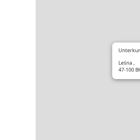
Unterkun
Leśna ,
47-100 Bł