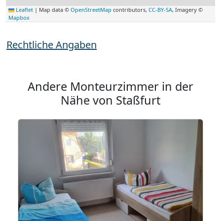
Leaflet
|
Map data ©
OpenStreetMap
contributors,
CC-BY-SA
, Imagery ©
Mapbox
Rechtliche Angaben
Andere Monteurzimmer in der
Nähe von Staßfurt