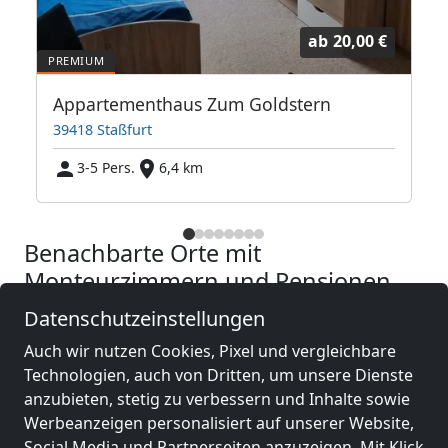
ab
20,00 €
ehnert, Magdeburg/Menz
Appartementhaus Zum Goldstern
39418 Staßfurt
3-5 Pers.
6,4 km
Benachbarte Orte mit
Monteurzimmern und Pensionen
Datenschutzeinstellungen
Monteurzimmer
Monteurzimmer
Auch wir nutzen Cookies, Pixel und vergleichbare
nähe
nähe
Technologien, auch von Dritten, um unsere Dienste
Staßfurt
(7 km)
Schönebeck (Elbe)
anzubieten, stetig zu verbessern und Inhalte sowie
(16 km)
Werbeanzeigen personalisiert auf unserer Website,
Social Media und Partnerseiten anzuzeigen. Mit Klick