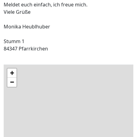
Meldet euch einfach, ich freue mich.
Viele Grüße
Monika Heublhuber
Stumm 1
84347 Pfarrkirchen
+
−