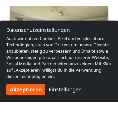
Datenschutzeinstellungen
Auch wir nutzen Cookies, Pixel und vergleichbare
Technologien, auch von Dritten, um unsere Dienste
anzubieten, stetig zu verbessern und Inhalte sowie
Werbeanzeigen personalisiert auf unserer Website,
Social Media und Partnerseiten anzuzeigen. Mit Klick
auf „Akzeptieren“ willigst du in die Verwendung
ab
23,33 €
dieser Technologien ein.
sthart
Gästezimmer Lippl
Akzeptieren
Einstellungen
94522 Wallersdorf
6 Pers.
34,0 km