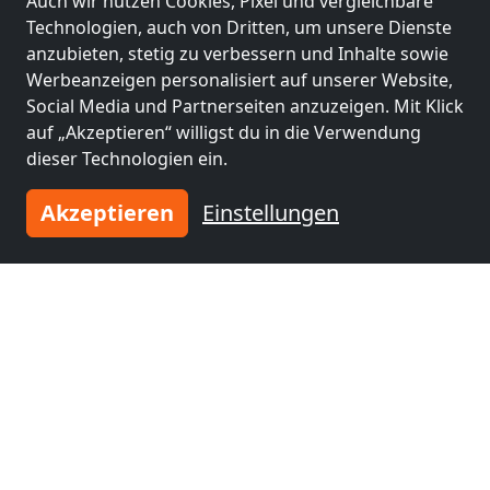
Auch wir nutzen Cookies, Pixel und vergleichbare
6 Pers.
26,7 km
Technologien, auch von Dritten, um unsere Dienste
anzubieten, stetig zu verbessern und Inhalte sowie
Werbeanzeigen personalisiert auf unserer Website,
Benachbarte Orte mit
Social Media und Partnerseiten anzuzeigen. Mit Klick
auf „Akzeptieren“ willigst du in die Verwendung
Monteurzimmern und Pensionen
dieser Technologien ein.
Monteurzimmer
Monteurzimmer
Akzeptieren
Einstellungen
nähe
nähe
Straubing
(25 km)
Landshut
(36 km)
Monteurzimmer
Monteurzimmer
nähe
nähe
Waldkraiburg
(45
Deggendorf
(50 km)
km)
Monteurzimmer