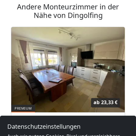
Andere Monteurzimmer in der
Nähe von Dingolfing
ab
23,33 €
Gästezimmer Lippl
Datenschutzeinstellungen
94522 Wallersdorf