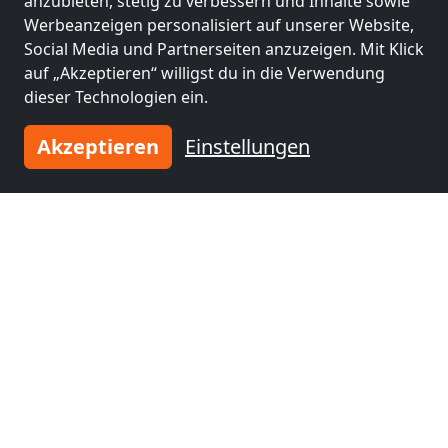
anzubieten, stetig zu verbessern und Inhalte sowie
Werbeanzeigen personalisiert auf unserer Website,
Social Media und Partnerseiten anzuzeigen. Mit Klick
Andere Monteurzimmer in der
auf „Akzeptieren“ willigst du in die Verwendung
Nähe von Calw
dieser Technologien ein.
Akzeptieren
Einstellungen
ab
14,00 €
Monteurwohnungen Pforzheim - Karlsruhe 25min