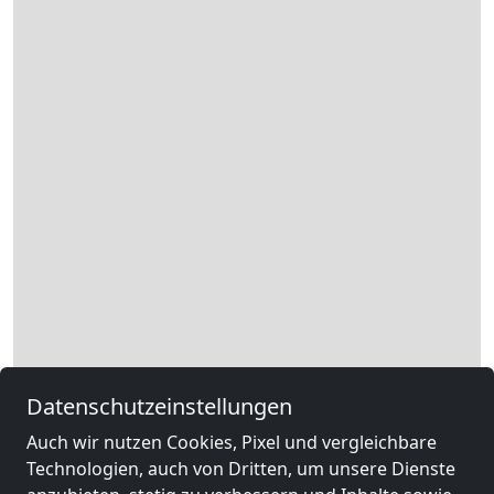
Leaflet
|
Map data ©
OpenStreetMap
contributors,
CC-BY-SA
, Imagery ©
Datenschutzeinstellungen
Mapbox
Auch wir nutzen Cookies, Pixel und vergleichbare
Technologien, auch von Dritten, um unsere Dienste
Rechtliche Angaben