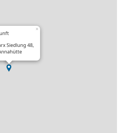
×
unft
rx Siedlung 48,
Annahütte