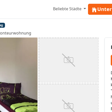
Unter
Beliebte Städte
ag
onteurwohnung