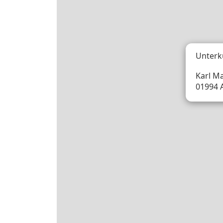
Unterk
Karl Ma
01994 