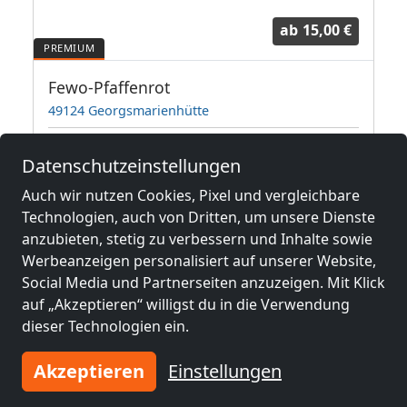
ab
15,00 €
 Halle***
Fewo-Pfaffenrot
49124 Georgsmarienhütte
3
1-50 Pers.
38,1 km
Datenschutzeinstellungen
Auch wir nutzen Cookies, Pixel und vergleichbare
Technologien, auch von Dritten, um unsere Dienste
Benachbarte Orte mit
anzubieten, stetig zu verbessern und Inhalte sowie
Monteurzimmern und Pensionen
Werbeanzeigen personalisiert auf unserer Website,
Social Media und Partnerseiten anzuzeigen. Mit Klick
Monteurzimmer
Monteurzimmer
auf „Akzeptieren“ willigst du in die Verwendung
nähe
nähe
dieser Technologien ein.
Gütersloh
(13 km)
Bielefeld
(16 km)
Akzeptieren
Einstellungen
Monteurzimmer
Monteurzimmer