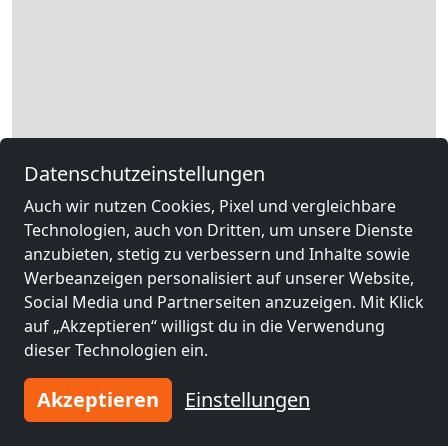
Datenschutzeinstellungen
Auch wir nutzen Cookies, Pixel und vergleichbare
Technologien, auch von Dritten, um unsere Dienste
anzubieten, stetig zu verbessern und Inhalte sowie
Leaflet
|
Map data ©
OpenStreetMap
contributors,
CC-BY-SA
, Imagery ©
Werbeanzeigen personalisiert auf unserer Website,
Mapbox
Social Media und Partnerseiten anzuzeigen. Mit Klick
auf „Akzeptieren“ willigst du in die Verwendung
Rechtliche Angaben
dieser Technologien ein.
Akzeptieren
Einstellungen
Andere Monteurzimmer in der