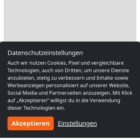
Datenschutzeinstellungen
Auch wir nutzen Cookies, Pixel und vergleichbare
Technologien, auch von Dritten, um unsere Dienste
anzubieten, stetig zu verbessern und Inhalte sowie
Leaflet
|
Map data ©
OpenStreetMap
contributors,
CC-BY-SA
, Imagery ©
Werbeanzeigen personalisiert auf unserer Website,
Mapbox
Social Media und Partnerseiten anzuzeigen. Mit Klick
auf „Akzeptieren“ willigst du in die Verwendung
Rechtliche Angaben
dieser Technologien ein.
Akzeptieren
Einstellungen
Andere Monteurzimmer in der
Nähe von Essen