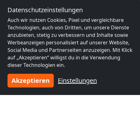
Rheinfelden
(17 km)
Lörrach
(30 km)
Datenschutzeinstellungen
Auch wir nutzen Cookies, Pixel und vergleichbare
Monteurzimmer
Monteurzimmer
Technologien, auch von Dritten, um unsere Dienste
nähe
nähe
anzubieten, stetig zu verbessern und Inhalte sowie
Riehen
(31 km)
Weil am Rhein
(34
Werbeanzeigen personalisiert auf unserer Website,
km)
Social Media und Partnerseiten anzuzeigen. Mit Klick
auf „Akzeptieren“ willigst du in die Verwendung
dieser Technologien ein.
Monteurzimmer
Monteurzimmer
nähe
nähe
Akzeptieren
Einstellungen
Basel
(38 km)
Wettingen
(38 km)
Monteurzimmer
Monteurzimmer
nähe
nähe
Allschwil
(42 km)
Freiburg im
Breisgau
(45 km)