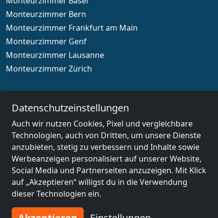
Monteurzimmer Basel
Monteurzimmer Bern
Monteurzimmer Frankfurt am Main
Monteurzimmer Genf
Monteurzimmer Lausanne
Monteurzimmer Zürich
Datenschutzeinstellungen
Länderauswahl
Auch wir nutzen Cookies, Pixel und vergleichbare
Technologien, auch von Dritten, um unsere Dienste
© 2026 www.monteurzimmerguru.ch
anzubieten, stetig zu verbessern und Inhalte sowie
Werbeanzeigen personalisiert auf unserer Website,
Impressum
Social Media und Partnerseiten anzuzeigen. Mit Klick
AGB
auf „Akzeptieren“ willigst du in die Verwendung
Datenschutzerklärung
dieser Technologien ein.
Widerrufsbelehrung
Akzeptieren
Einstellungen