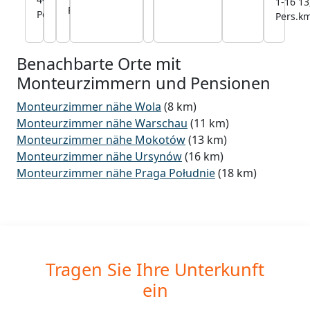
1-16
13
km
150
km
Pers.
km
Pers.
km
Pers.
k
Pers.
Benachbarte Orte mit
Monteurzimmern und Pensionen
Monteurzimmer nähe Wola
(8 km)
Monteurzimmer nähe Warschau
(11 km)
Monteurzimmer nähe Mokotów
(13 km)
Monteurzimmer nähe Ursynów
(16 km)
Monteurzimmer nähe Praga Południe
(18 km)
Tragen Sie Ihre Unterkunft
ein