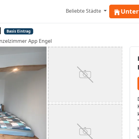
Unter
Beliebte Städte
l
Basis Eintrag
inzelzimmer App Engel