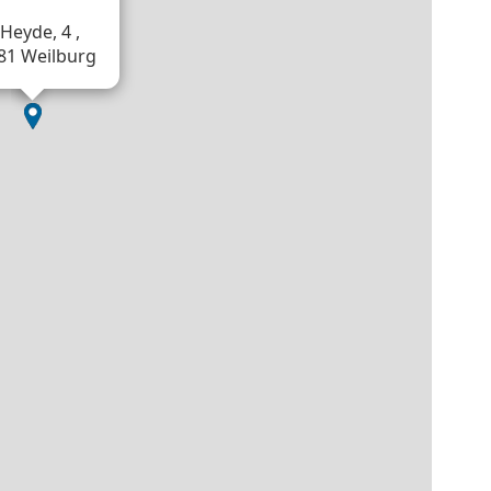
Heyde, 4 ,
81 Weilburg