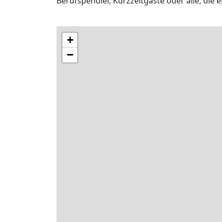
Berufspendler, Kurzzeitgäste oder alle, die
+
−