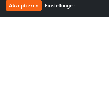
km)
Akzeptieren
Einstellungen
Monteurzimmer
Monteurzimmer
nähe
nähe
Sitten
(47 km)
Spiez
(49 km)
Monteurzimmer
Monteurzimmer
nähe
nähe
Thun
(57 km)
Steffisburg
(59 km)
Tragen Sie Ihre Unterkunft
ein