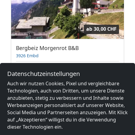
ab
30,00 CHF
Bergbeiz Morgenrot B&B
3926 Embd
1-17 Pers.
Datenschutzeinstellungen
Auch wir nutzen Cookies, Pixel und vergleichbare
Technologien, auch von Dritten, um unsere Dienste
Benachbarte Orte mit
anzubieten, stetig zu verbessern und Inhalte sowie
Monteurzimmern und Pensionen
Werbeanzeigen personalisiert auf unserer Website,
Social Media und Partnerseiten anzuzeigen. Mit Klick
Monteurzimmer
Monteurzimmer
auf „Akzeptieren“ willigst du in die Verwendung
nähe
nähe
dieser Technologien ein.
Siders
(30 km)
Crans-Montana
(36