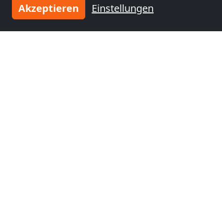
Akzeptieren
Einstellungen
ab
35,00 CHF
Montagezimmer Kreuzlingen ca. 20qm
8280 Kreuzlingen
1 Pers.
29,8 km
Benachbarte Orte mit
Monteurzimmern und Pensionen
Monteurzimmer
Monteurzimmer
nähe
nähe
St. Gallen
(2 km)
Friedrichshafen
(27
km)