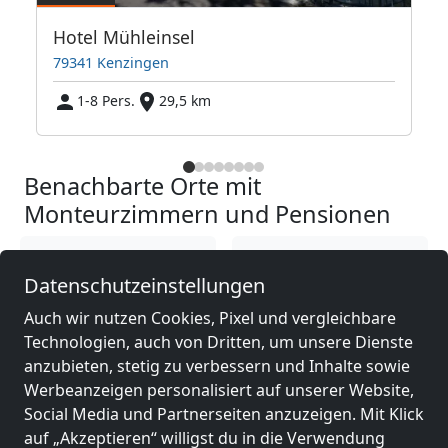
sse
Hotel Mühleinsel
79341 Kenzingen
1-8 Pers.
29,5 km
Benachbarte Orte mit
Monteurzimmern und Pensionen
Monteurzimmer
Monteurzimmer
Datenschutzeinstellungen
nähe
nähe
Colmar
(18 km)
Freiburg im
Auch wir nutzen Cookies, Pixel und vergleichbare
Breisgau
(32 km)
Technologien, auch von Dritten, um unsere Dienste
anzubieten, stetig zu verbessern und Inhalte sowie
Werbeanzeigen personalisiert auf unserer Website,
Monteurzimmer
Monteurzimmer
Social Media und Partnerseiten anzuzeigen. Mit Klick
nähe
nähe
auf „Akzeptieren“ willigst du in die Verwendung