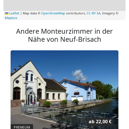
Leaflet
|
Map data ©
OpenStreetMap
contributors,
CC-BY-SA
, Imagery ©
Mapbox
Andere Monteurzimmer in der
Nähe von Neuf-Brisach
ab
22,00 €