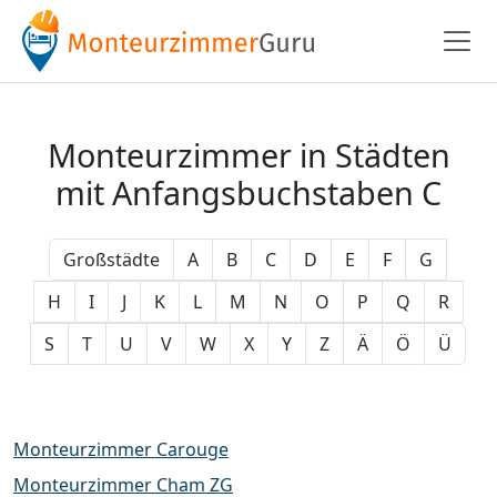
Monteurzimmer in Städten
mit Anfangsbuchstaben C
Großstädte
A
B
C
D
E
F
G
H
I
J
K
L
M
N
O
P
Q
R
S
T
U
V
W
X
Y
Z
Ä
Ö
Ü
Monteurzimmer Carouge
Monteurzimmer Cham ZG