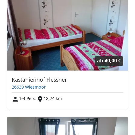
ab
40,00 €
Kastanienhof Flessner
26639 Wiesmoor
1-4 Pers.
18,74 km