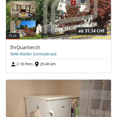
ab
31,14 CHF
IhrQuartier.ch
5046 Walde/ Schmiedrued
2-16 Pers.
29,46 km