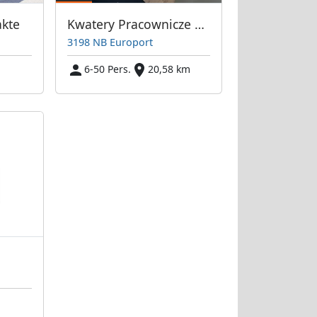
akte
Kwatery Pracownicze Europort Rotterdam i Okolice
3198 NB Europort
6-50 Pers.
20,58 km
m