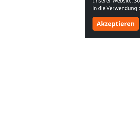
unserer Website, Soc
in die Verwendung d
Akzeptieren
Benachbarte Großstädte
Monteurzimmer in
Monteurzim
Rotterdam
(9 km)
The Hague