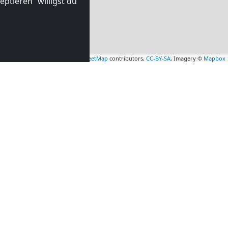
ptieren“ willigst du
Leaflet
|
Map data ©
OpenStreetMap
contributors,
CC-BY-SA
, Imagery ©
Mapbox
mmer in
Monteurzimmer in
52 km)
Amsterdam
(68 km)
HILFE UND BERATUNG