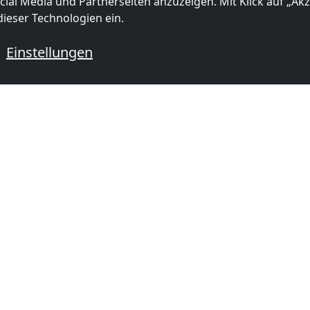
ial Media und Partnerseiten anzuzeigen. Mit Klick auf „Akze
ieser Technologien ein.
Einstellungen
 mit Monteurzimmern
mer in
Monteurzimmer in
Monteurzi
(18 km)
Breda
(51 km)
Haarlem
(
BELIEBTE STÄDTE