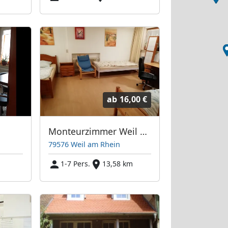
ab
16,00 €
Monteurzimmer Weil am Rhein - Basel.
79576 Weil am Rhein
m
1-7 Pers.
13,58 km