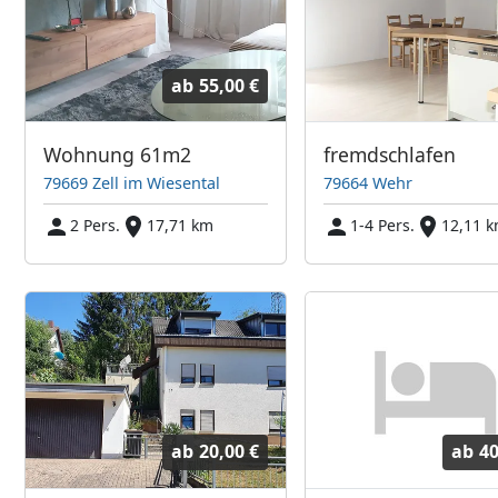
ab
55,00 €
Wohnung 61m2
fremdschlafen
79669 Zell im Wiesental
79664 Wehr
2 Pers.
17,71 km
1-4 Pers.
12,11 
ab
20,00 €
ab
40