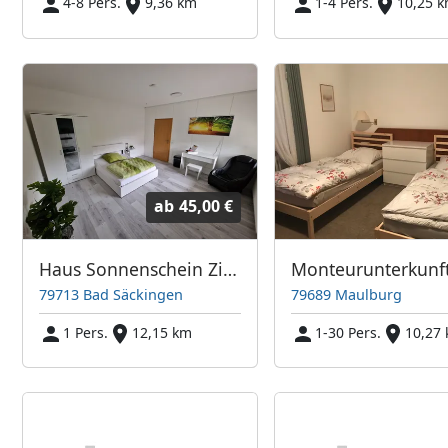
4-8 Pers.
9,36 km
1-4 Pers.
10,25 
ab
45,00 €
Haus Sonnenschein Zimmer 1
79713 Bad Säckingen
79689 Maulburg
1 Pers.
12,15 km
1-30 Pers.
10,27