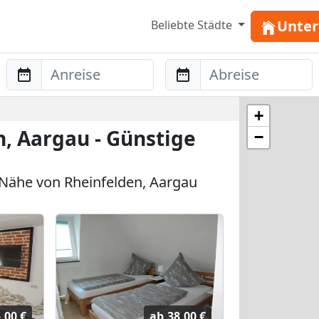
Unter
Beliebte Städte
Anreise
Abreise
+
, Aargau - Günstige
−
Nähe von Rheinfelden, Aargau
,00 €
ab
38,00 €