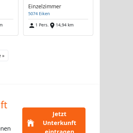
Einzelzimmer
5074 Eiken
km
1 Pers.
14,94 km
Next
 »
ft
Jetzt
Unterkunft
enen
eintragen