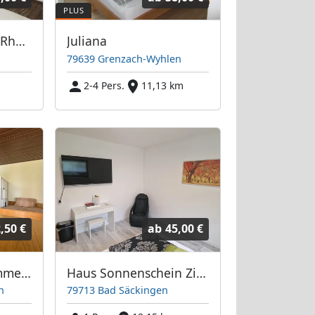
Monteurwohnung Rheinfelden
Juliana
79639 Grenzach-Wyhlen
m
2-4 Pers.
11,13 km
,50 €
ab
45,00 €
M&M’s Monteurzimmer/Unterkunft
Haus Sonnenschein Zimmer 2
n
79713 Bad Säckingen