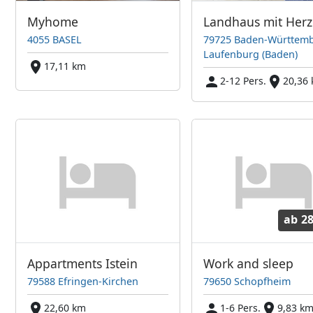
Myhome
Landhaus mit Herz
4055 BASEL
79725 Baden-Württemb
Laufenburg (Baden)
17,11 km
2-12 Pers.
20,36
ab
28
Appartments Istein
Work and sleep
79588 Efringen-Kirchen
79650 Schopfheim
22,60 km
1-6 Pers.
9,83 k