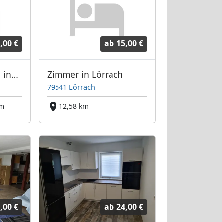
,00 €
ab
15,00 €
1 Zimmerwohnung incl BAD und Küchennische
Zimmer in Lörrach
79541 Lörrach
km
12,58 km
,00 €
ab
24,00 €