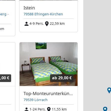
Istein
erg -
79588 Efringen-Kirchen
4-9 Pers.
22,59 km
 km
,00 €
ab
29,00 €
Top-Monteurunterkünfte im Großraum Lörrach
79539 Lörrach
m
1-24 Pers.
11,55 km