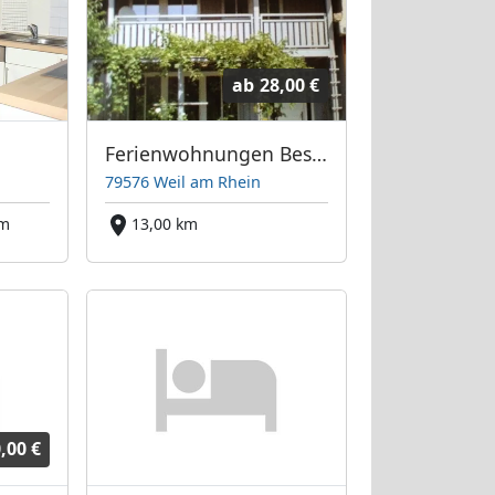
ab
28,00 €
Ferienwohnungen Best - Basel, Lörrach, Weil am Rhein
79576 Weil am Rhein
km
13,00 km
,00 €