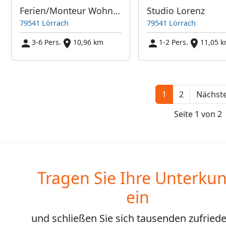
Ferien/Monteur Wohnung Patrizia
Studio Lorenz
79541 Lörrach
79541 Lörrach
3-6 Pers.
10,96 km
1-2 Pers.
11,05 
1
2
Nächste
Seite 1 von 2
Tragen Sie Ihre Unterkun
ein
und schließen Sie sich
tausenden
zufried