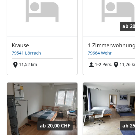
ab
20
Krause
79541 Lörrach
79664 Wehr
11,52 km
1-2 Pers.
11,76 
ab
20,00 CHF
ab
25