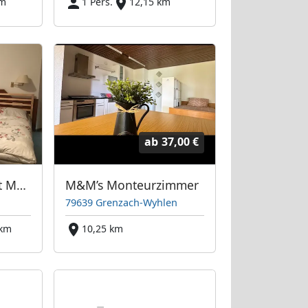
km
1 Pers.
12,15 km
ab
37,00 €
Monteurunterkunft Müller
M&M’s Monteurzimmer
79639 Grenzach-Wyhlen
 km
10,25 km