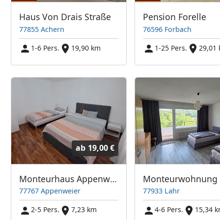
Haus Von Drais Straße
Pension Forelle
77855 Achern
76596 Forbach
1-6 Pers.
19,90 km
1-25 Pers.
29,01
ab
19,00 €
Monteurhaus Appenweier
Monteurwohnung 
77767 Appenweier
77933 Lahr
2-5 Pers.
7,23 km
4-6 Pers.
15,34 