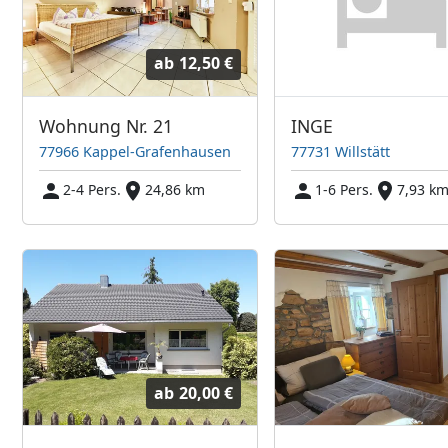
ab
12,50 €
Wohnung Nr. 21
INGE
77966 Kappel-Grafenhausen
77731 Willstätt
2-4 Pers.
24,86 km
1-6 Pers.
7,93 k
ab
20,00 €