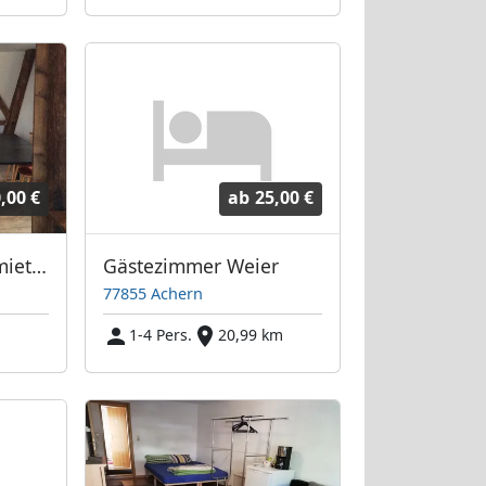
,00 €
ab
25,00 €
Benno Oberle Vermietung
Gästezimmer Weier
77855 Achern
1-4 Pers.
20,99 km