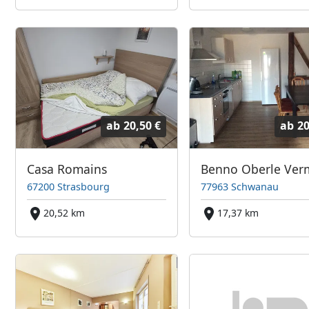
ab
20,50 €
ab
20
Casa Romains
67200 Strasbourg
77963 Schwanau
20,52 km
17,37 km