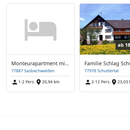
ab
18
Monteurapartment mit Hallenbadnutzung im Haus
77887 Sasbachwalden
77978 Schuttertal
1-2 Pers.
20,94 km
2-12 Pers.
23,03