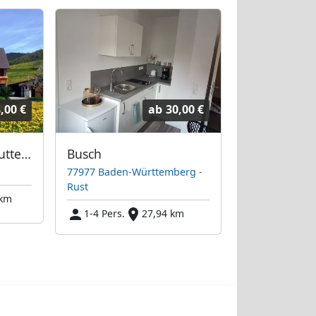
,00 €
ab
30,00 €
Familie Schlag Schuttertal
Busch
77977 Baden-Württemberg -
Rust
 km
1-4 Pers.
27,94 km