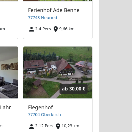
Ferienhof Ade Benne
77743 Neuried
 km
2-4 Pers.
9,66 km
ab
30,00 €
Lahr
Fiegenhof
77704 Oberkirch
km
2-12 Pers.
10,23 km