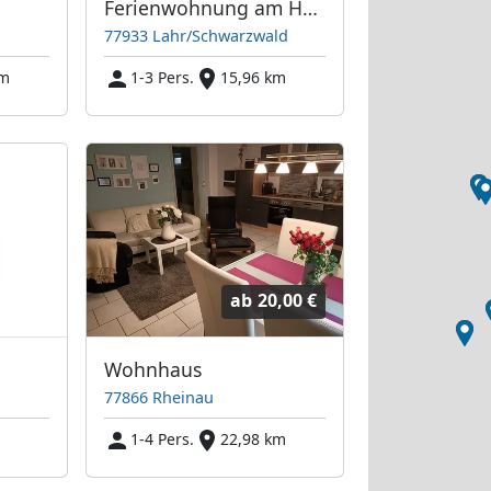
Ferienwohnung am Hagendorn
77933 Lahr/Schwarzwald
km
1-3 Pers.
15,96 km
ab
20,00 €
Wohnhaus
77866 Rheinau
1-4 Pers.
22,98 km