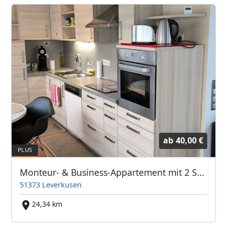
ab
40,00 €
Monteur- & Business-Appartement mit 2 Schlafzimmern & 3 Betten- für 4 Personen am BAYER-KREUZ -Sauna & Dachterrasse - 4tes OG - kein Lift -
51373 Leverkusen
24,34 km