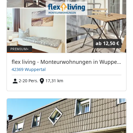
ab
12,50 €
flex living - Monteurwohnungen in Wuppertal (DEU|EN|PL|HU|RU)
42369 Wuppertal
2-20 Pers.
17,31 km