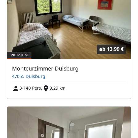
ab
13,99 €
Monteurzimmer Duisburg
47055 Duisburg
3-140 Pers.
9,29 km