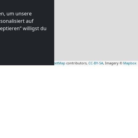
ten, um unsere
onalisiert auf
ptieren“ willigst du
Leaflet
|
Map data ©
OpenStreetMap
contributors,
CC-BY-SA
, Imagery ©
Mapbox
HILFE UND BERATUNG