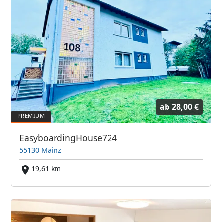
ab
28,00 €
EasyboardingHouse724
55130 Mainz
19,61 km