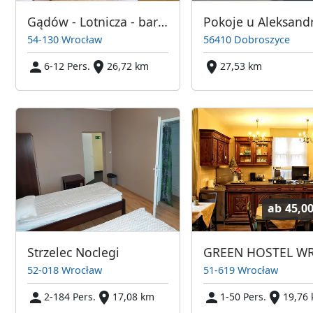
Gądów - Lotnicza - bardzo dobre warunki
Pokoje u Aleksand
54-130 Wrocław
56410 Dobroszyce
6-12 Pers.
26,72 km
27,53 km
ab
45,0
Strzelec Noclegi
52-018 Wrocław
51-619 Wrocław
2-184 Pers.
17,08 km
1-50 Pers.
19,76