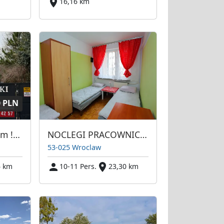
16,16 km
0 PLN
Kwatery na wynajem !!! 723-374-257
NOCLEGI PRACOWNICZE
53-025 Wroclaw
6 km
10-11 Pers.
23,30 km