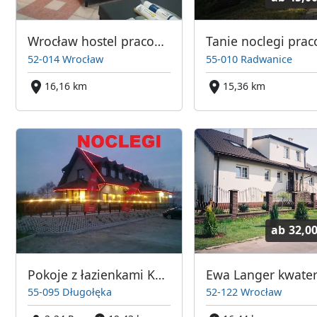
Wrocław hostel pracowniczy
52-014 Wrocław
55-010 Radwanice
16,16 km
15,36 km
ab
32,0
Pokoje z łazienkami Kwatery noclegi Pracownicze Byków gm. Długołęka , Wrocław
55-095 Długołęka
52-122 Wrocław