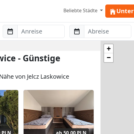
Unter
Beliebte Städte
Anreise
Abreise
+
ice - Günstige
−
ähe von Jelcz Laskowice
0 PLN
ab
50,00 PLN