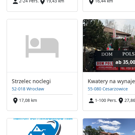
2-24 Pers.
19,43 km
16,44 km
ab
35,0
Strzelec noclegi
52-018 Wrocław
55-080 Cesarzowice
17,08 km
1-100 Pers.
27,8