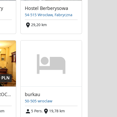
ry
Hostel Berberysowa
54-515 Wrocław, Fabryczna
29,20 km
0 PLN
GREEN HOSTEL WROCŁAW
burkau
50-505 wroclaw
 km
5 Pers.
19,78 km