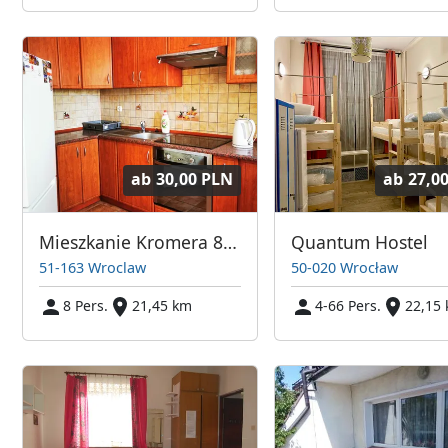
ab
30,00 PLN
ab
27,0
Mieszkanie Kromera 8 osobowe
Quantum Hostel
51-163 Wroclaw
50-020 Wrocław
8 Pers.
21,45 km
4-66 Pers.
22,15