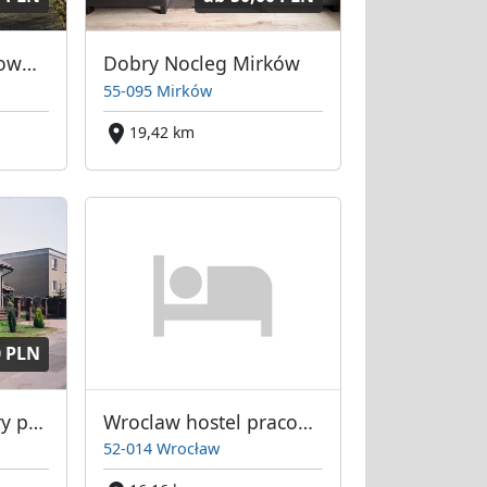
Tanie noclegi pracownicze Wrocław, wysoki standard-niska cena od 45
Dobry Nocleg Mirków
55-095 Mirków
19,42 km
0 PLN
Ewa Langer kwatery pracownicze Wrocław
Wroclaw hostel pracowniczy
52-014 Wrocław