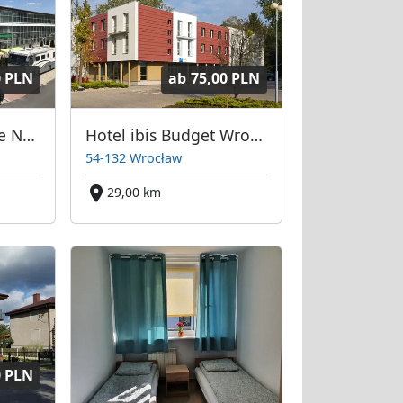
0 PLN
ab
75,00 PLN
Hotel Dworek Tanie Noclegi
Hotel ibis Budget Wrocław Stadion
54-132 Wrocław
29,00 km
0 PLN