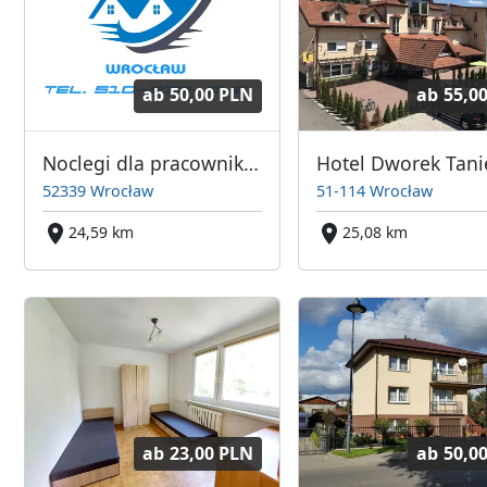
ab
50,00 PLN
ab
55,0
Noclegi dla pracowników firm WROCŁAW
52339 Wrocław
51-114 Wrocław
24,59 km
25,08 km
ab
23,00 PLN
ab
50,0