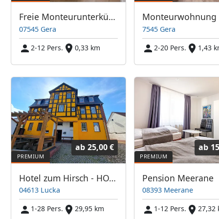
Freie Monteurunterkünfte in Gera – JETZT anrufen! Wir sprechen auch Polnisch
07545 Gera
7545 Gera
2-12 Pers.
0,33 km
2-20 Pers.
1,43 
ab
25,00 €
ab
15
Hotel zum Hirsch - HOTEL & WOHNUNGEN für MONTEURE - Frühstück ab 6 Uhr - Selbstversorgerküche
Pension Meerane
04613 Lucka
08393 Meerane
1-28 Pers.
29,95 km
1-12 Pers.
27,32