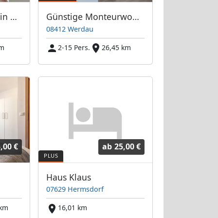
Monteurwohnung in Gera
Günstige Monteurwohnungen in Werdau Nähe Zwickau | bis 15 Personen | WLAN | Einzelbetten | frei parken
08412 Werdau
km
2-15 Pers.
26,45 km
,00 €
ab
25,00 €
Haus Klaus
07629 Hermsdorf
 km
16,01 km