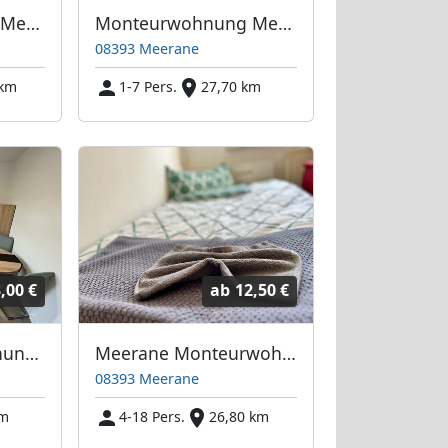
Monteurwohnung Meerane
Monteurwohnung Meerane in ruhiger Wohnlage
08393 Meerane
 km
1-7 Pers.
27,70 km
,00 €
ab
12,50 €
Desi Monteurwohnungen
Meerane Monteurwohnungen
08393 Meerane
km
4-18 Pers.
26,80 km