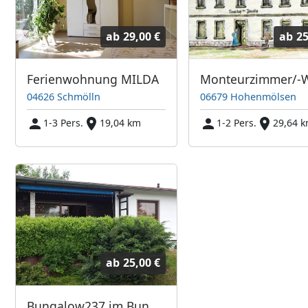
ab
29,00 €
ab
25
Ferienwohnung MILDA
04626 Schmölln
06679 Hohenmölsen
1-3 Pers.
19,04 km
1-2 Pers.
29,64 
ab
25,00 €
Bungalow237 im Bungalowdorf Zadelsdorf am Zeulenrodaer Meer