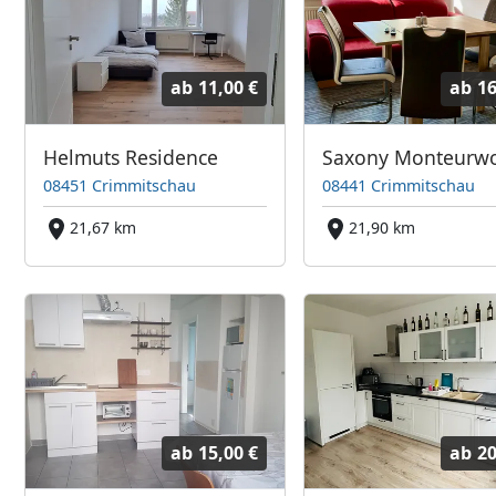
ab
11,00 €
ab
16
Helmuts Residence
08451 Crimmitschau
08441 Crimmitschau
21,67 km
21,90 km
ab
15,00 €
ab
20