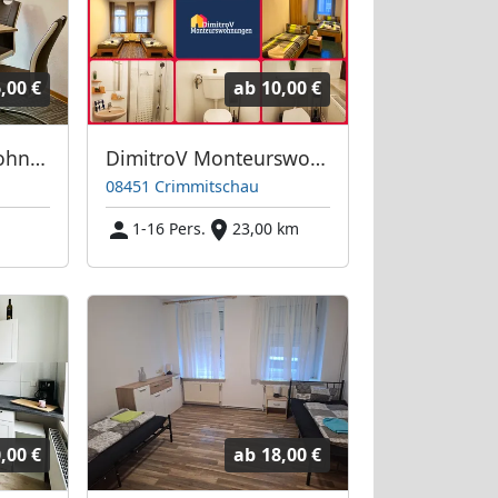
,00 €
ab
10,00 €
Saxony Monteurwohnungen
DimitroV Monteurswohnungen - 15 Min VW/Zwickau
08451 Crimmitschau
1-16 Pers.
23,00 km
,00 €
ab
18,00 €