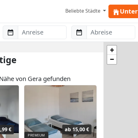
Unter
Beliebte Städte
Anreise
Abreise
+
tige
−
 Nähe von Gera gefunden
,99 €
ab
15,00 €