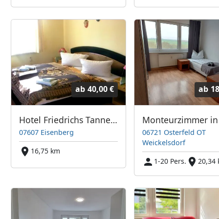
ab
40,00 €
ab
18
Hotel Friedrichs Tanneck
07607 Eisenberg
06721 Osterfeld OT
Weickelsdorf
16,75 km
1-20 Pers.
20,34