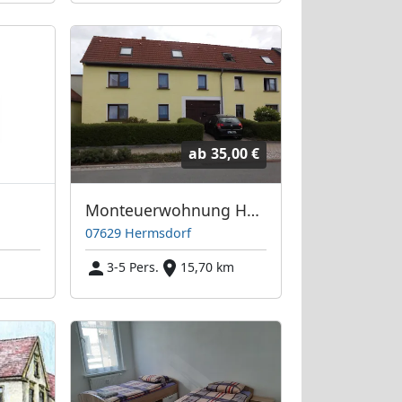
ab
35,00 €
Monteuerwohnung Hermsdorf Thüringen
07629 Hermsdorf
m
3-5 Pers.
15,70 km