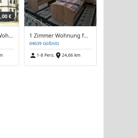
,00 €
Monteurzimmer/-Wohnung, Fremdenzimmer, Ferienwohnung in Jaucha
1 Zimmer Wohnung für 2 Personen
04639 Gößnitz
km
1-8 Pers.
24,66 km