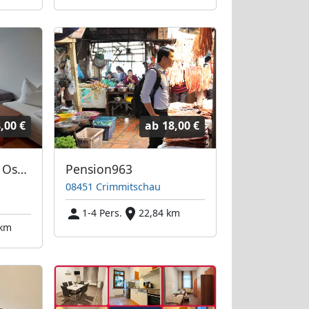
,00 €
ab
18,00 €
Monteurzimmer in Osterfeld
Pension963
08451 Crimmitschau
1-4 Pers.
22,84 km
 km