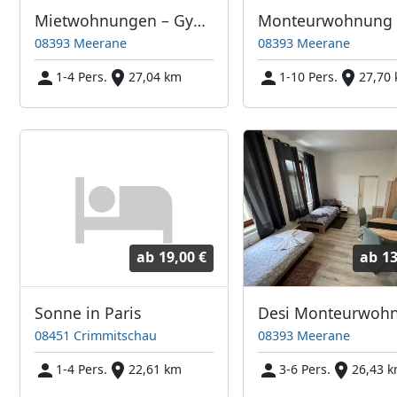
Mietwohnungen – György Torma
08393 Meerane
08393 Meerane
1-4 Pers.
27,04 km
1-10 Pers.
27,70
ab
19,00 €
ab
13
Sonne in Paris
08451 Crimmitschau
08393 Meerane
1-4 Pers.
22,61 km
3-6 Pers.
26,43 