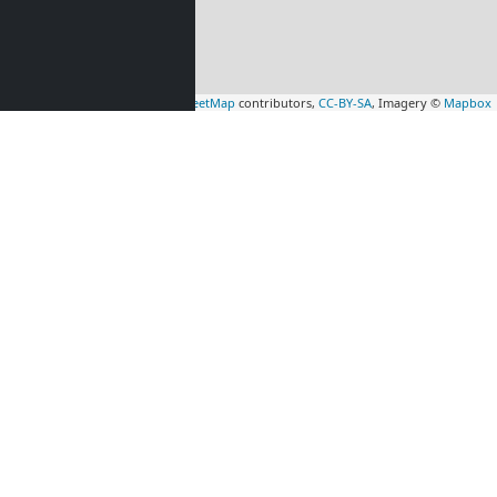
Leaflet
|
Map data ©
OpenStreetMap
contributors,
CC-BY-SA
, Imagery ©
Mapbox
mmer in
Monteurzimmer in
(20 km)
Montreux
(20 km)
mmer in
Monteurzimmer in
38 km)
Fribourg
(39 km)
mmer in
Monteurzimmer in