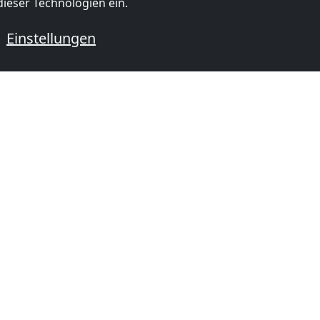
ieser Technologien ein.
Einstellungen
 mit Monteurzimmern
mer in
Monteurzimmer in
Monteurzi
m)
Le Châtelard
(19 km)
Lausanne
mer in
Monteurzimmer in
Monteurzi
s-Bains
(24
Bulle
(25 km)
Monthey
(
mer in
Monteurzimmer in
Monteurzi