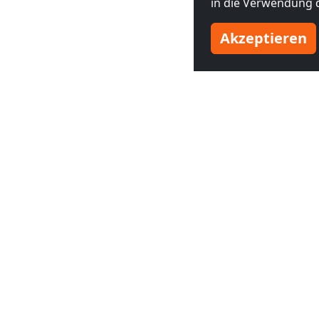
in die Verwendung d
Akzeptieren
Benachbarte Großstädte
Monteurzimmer in
Monteurzim
Vevey
(15 km)
Pully
(18 k
Monteurzimmer in
Monteurzim
Renens
(23 km)
Yverdon-le
km)
Monteurzimmer in
Monteurzim