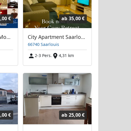
,00 €
ab
35,00 €
Gästehaus FELIZ - Monteurzimmer Saar
City Apartment Saarlouis
66740 Saarlouis
m
2-3 Pers.
4,31 km
,00 €
ab
25,00 €