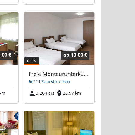
,00 €
ab
10,00 €
Freie Monteurunterkünfte in Saarsbrücken – JETZT anrufen! Wir sprechen auch Polnisch
66111 Saarsbrücken
 km
3-20 Pers.
23,97 km