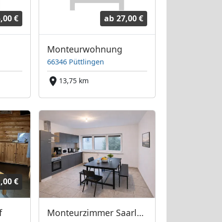
,00 €
ab
27,00 €
Monteurwohnung
66346 Püttlingen
13,75 km
,00 €
f
Monteurzimmer Saarland