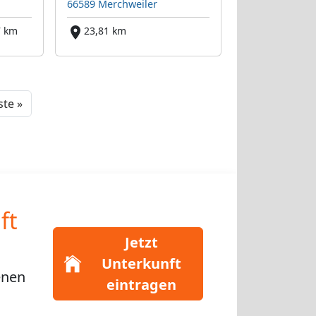
66589 Merchweiler
7 km
23,81 km
Next
te »
ft
Jetzt
Unterkunft
enen
eintragen