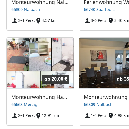
Monteurwohnung Nalbach
66809 Nalbach
66740 Saarlouis
3-4 Pers.
4,57 km
3-6 Pers.
3,40 k
ab
20,00 €
ab
35
Monteurwohnung Hacienda zwischen Merzig und Losheim
66663 Merzig
66809 Nalbach
2-4 Pers.
12,91 km
1-4 Pers.
4,98 k