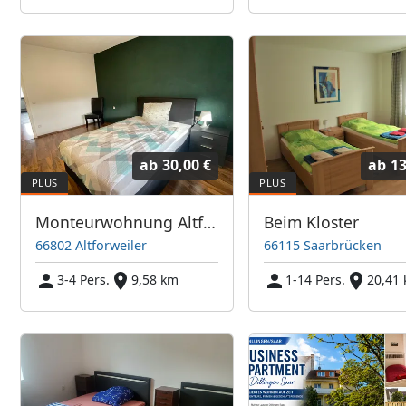
ab
30,00 €
ab
13
Monteurwohnung Altforweiler Fewo Apartments
Beim Kloster
66802 Altforweiler
66115 Saarbrücken
3-4 Pers.
9,58 km
1-14 Pers.
20,41