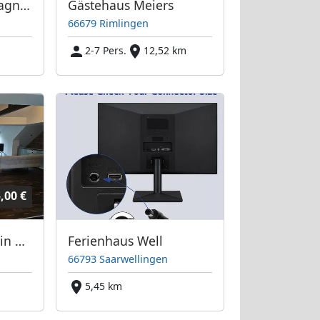
Ferienwohnung Wagner
Gästehaus Meiers
66679 Rimlingen
m
2-7 Pers.
12,52 km
,00 €
Monteurwohnung in Nalbach
Ferienhaus Well
66793 Saarwellingen
m
5,45 km