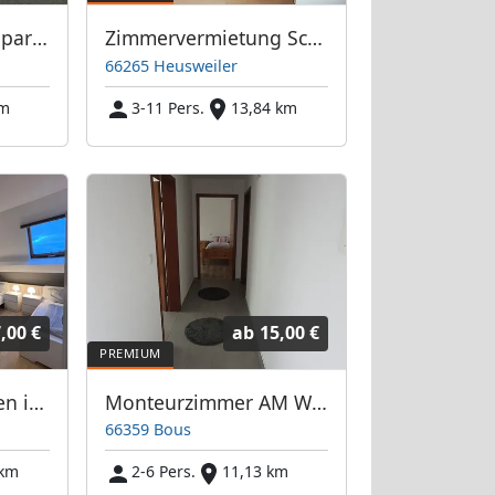
KMK Monteure- Appartments & Häuser Dillingen Saar - Bis zu 250 Betten
Zimmervermietung Schmidt Müller
66265 Heusweiler
km
3-11 Pers.
13,84 km
,00 €
ab
15,00 €
Monteurwohnungen in Perl – bis 250 Betten
Monteurzimmer AM Weinberg
66359 Bous
 km
2-6 Pers.
11,13 km