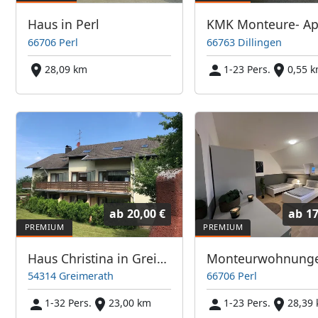
Haus in Perl
66706 Perl
66763 Dillingen
28,09 km
1-23 Pers.
0,55 
ab
20,00 €
ab
17
Haus Christina in Greimerath
54314 Greimerath
66706 Perl
1-32 Pers.
23,00 km
1-23 Pers.
28,39