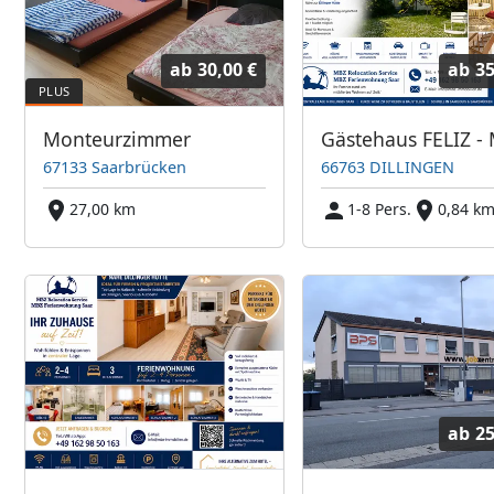
ab
30,00 €
ab
35
Monteurzimmer
67133 Saarbrücken
66763 DILLINGEN
27,00 km
1-8 Pers.
0,84 k
ab
25