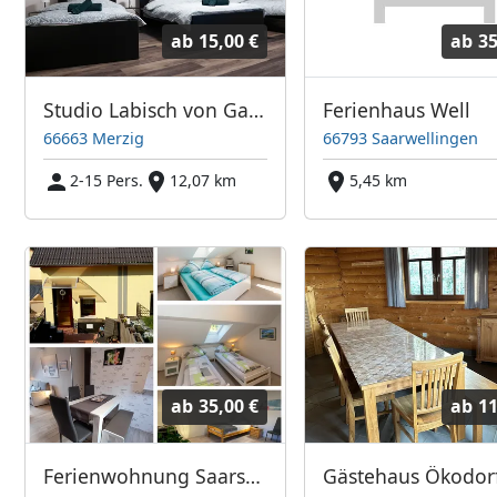
ab
15,00 €
ab
35
Studio Labisch von Gadomski
Ferienhaus Well
66663 Merzig
66793 Saarwellingen
2-15 Pers.
12,07 km
5,45 km
ab
35,00 €
ab
11
Ferienwohnung Saarschleife im Dreiländereck Deutschland - Luxemburg - Frankreich
Gästehaus Ökodor