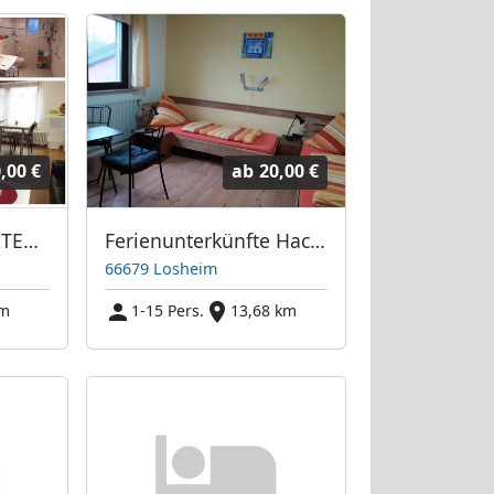
,00 €
ab
20,00 €
Ferienwohnung ASTERIX in Losheim - Bachem bei Merzig (Ferienunterkünfte Hacienda)
Ferienunterkünfte Hacienda zwischen Losheim und Merzig
66679 Losheim
km
1-15 Pers.
13,68 km