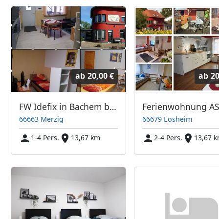
ab
20,00 €
ab
20
FW Idefix in Bachem bei Merzig (Ferienunterkünfte Hacienda)
66663 Merzig
66679 Losheim
1-4 Pers.
13,67 km
2-4 Pers.
13,67 