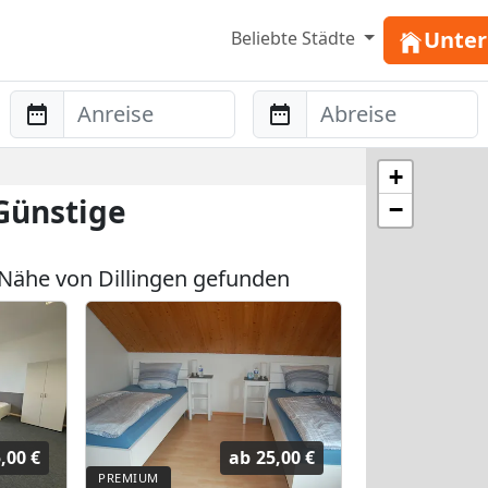
Unter
Beliebte Städte
Anreise
Abreise
+
Günstige
−
Nähe von Dillingen gefunden
,00 €
ab
25,00 €