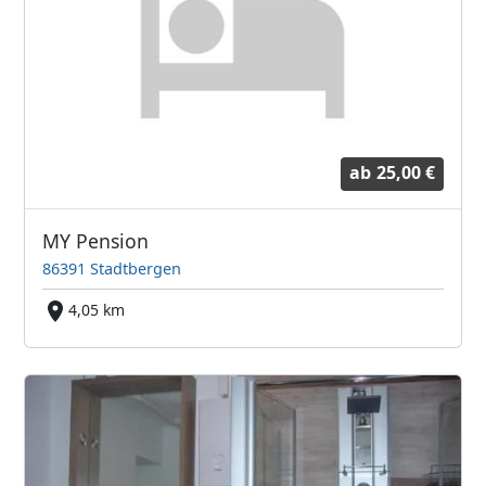
ab
25,00 €
MY Pension
86391 Stadtbergen
4,05 km