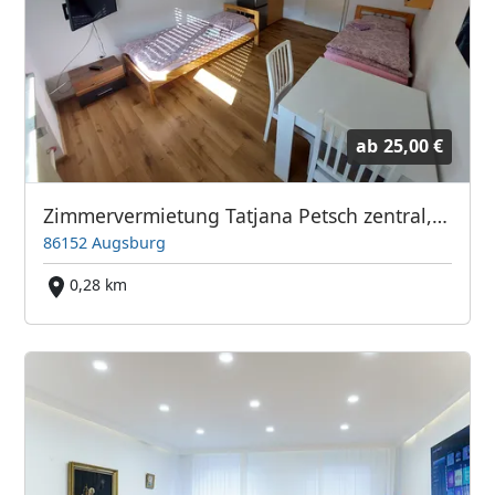
ab
25,00 €
Zimmervermietung Tatjana Petsch zentral, Sat Astra und Hot Bird EZ und DZ
86152 Augsburg
0,28 km